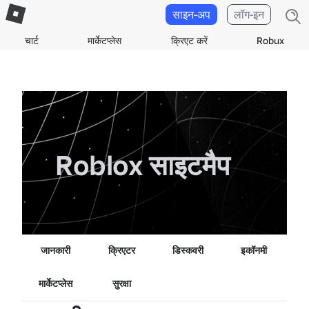
साइन-अप
लॉग-इन
चार्ट
मार्केटप्लेस
क्रिएट करें
Robux
Roblox साइटमैप
जानकारी
क्रिएटर
डिस्कवरी
इकॉनमी
मार्केटप्लेस
सुरक्षा