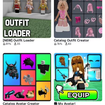
[NEW] Outfit Loader
Catalog Outfit Creator
81%
35
76%
83
Catalog Avatar Creator
🛍️ My Avatar!