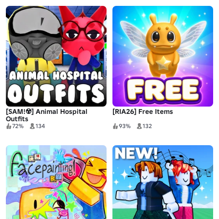
[SAM!☢️] Animal Hospital
[RIA26] Free Items
Outfits
72%
134
93%
132