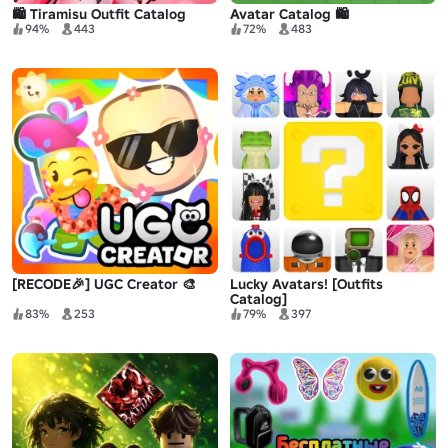
🛍️ Tiramisu Outfit Catalog
Avatar Catalog 🛍️
94%
443
72%
483
[RECODE🎉] UGC Creator 🎨
Lucky Avatars! [Outfits
Catalog]
83%
253
79%
397