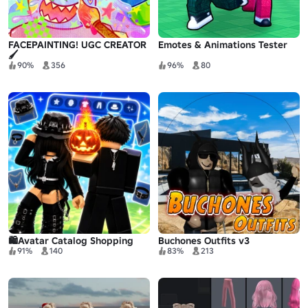
FACEPAINTING! UGC CREATOR
Emotes & Animations Tester
🖌️
90%
356
96%
80
🛍️Avatar Catalog Shopping
Buchones Outfits v3
91%
140
83%
213