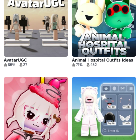
AvatarUGC
Animal Hospital Outfits Ideas
85%
27
71%
462