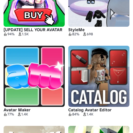
[UPDATE] SELL YOUR AVATAR
StyleMe
94%
1.5K
82%
698
Avatar Maker
Catalog Avatar Editor
77%
1.4K
84%
1.4K