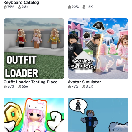
Keyboard Catalog
79%
9.8K
90%
1.6K
Outfit Loader Testing Place
Avatar Simulator
80%
666
78%
3.2K