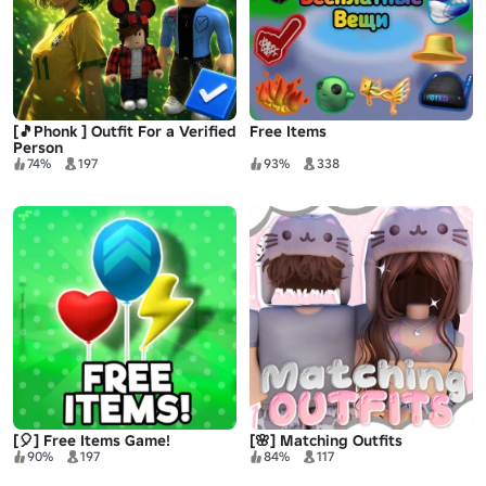
[🎵Phonk ] Outfit For a Verified
Free Items
Person
74%
197
93%
338
[🎈] Free Items Game!
[🌸] Matching Outfits
90%
197
84%
117