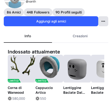
@xanth
86 Amici
448 Followers
90 Profili seguiti
Aggiungi agli amici
Info
Creazioni
Indossato attualmente
Corna di
Cappuccio
Lentiggine
Lentiggine
Wanwood
Artico
Baciate Dal
Baciate Dal
Sole - Testa
Sole - Umor
580,000
550