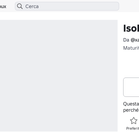
bux
Iso
Da
@x
Maturi
Questa
perché
Preferi