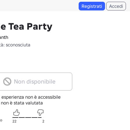
Registrati
Accedi
le Tea Party
anth
tà: sconosciuta
Non disponibile
 esperienza non è accessibile
 non è stata valutata
to
22
2