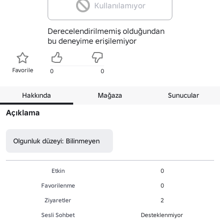
Kullanılamıyor
Derecelendirilmemiş olduğundan
bu deneyime erişilemiyor
Favorile
0
0
Hakkında
Mağaza
Sunucular
Açıklama
Olgunluk düzeyi: Bilinmeyen
Etkin
0
Favorilenme
0
Ziyaretler
2
Sesli Sohbet
Desteklenmiyor