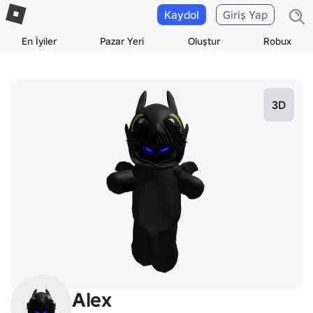
Kaydol
Giriş Yap
En İyiler
Pazar Yeri
Oluştur
Robux
3D
Alex