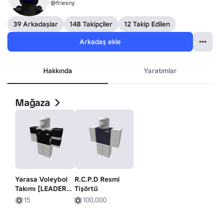
@friesny
39 Arkadaşlar
148 Takipçiler
12 Takip Edilen
Arkadaş ekle
Hakkında
Yaratımlar
Mağaza
Yarasa Voleybol
R.C.P.D Resmi
Takımı [LEADER
Tişörtü
SHIRT]
15
100,000