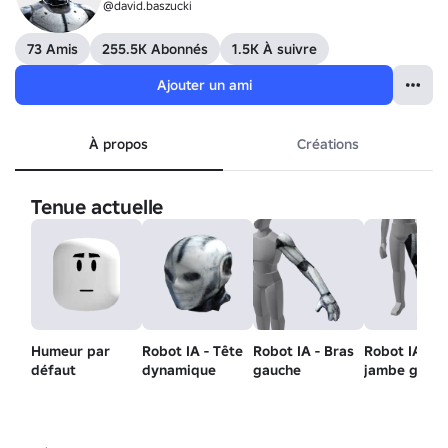
@david.baszucki
73 Amis
255.5K Abonnés
1.5K À suivre
Ajouter un ami
À propos
Créations
Tenue actuelle
Humeur par
Robot IA - Tête
Robot IA - Bras
Robot IA -
défaut
dynamique
gauche
jambe gauc