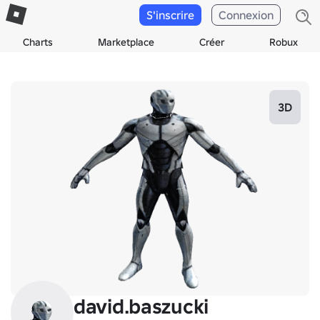
S'inscrire
Connexion
Charts
Marketplace
Créer
Robux
3D
david.baszucki