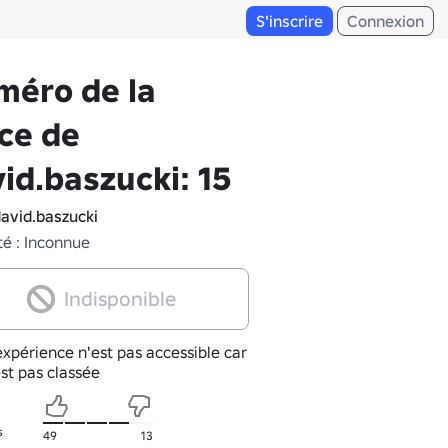
S'inscrire
Connexion
méro de la
ce de
id.baszucki: 15
avid.baszucki
té : Inconnue
Indisponible
xpérience n'est pas accessible car
est pas classée
s
49
13