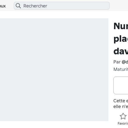
bux
Nu
pla
dav
Par
@d
Maturi
Cette e
elle n'
Favori