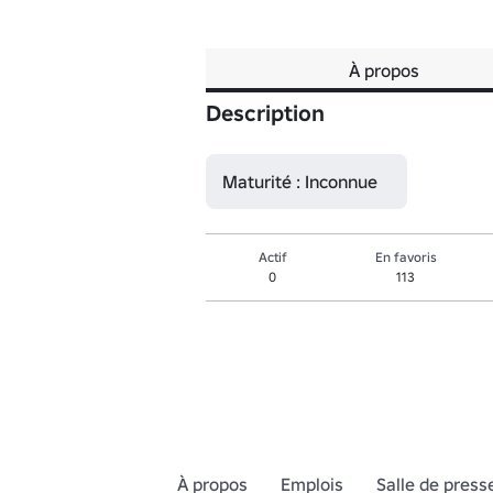
À propos
Description
Maturité : Inconnue
Actif
En favoris
0
113
À propos
Emplois
Salle de press