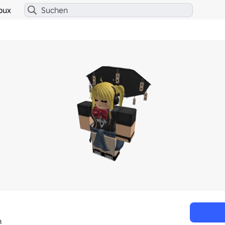
bux
n