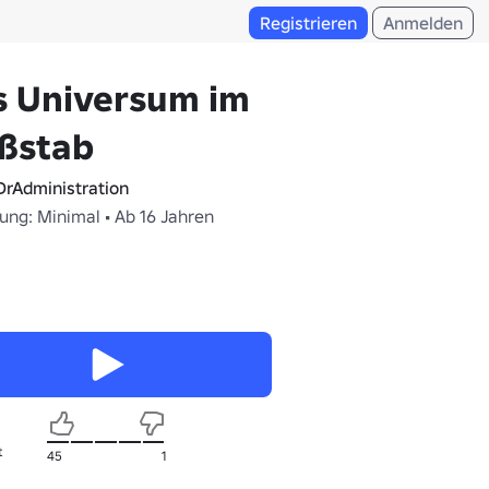
Registrieren
Anmelden
s Universum im
ßstab
rAdministration
ung: Minimal • Ab 16 Jahren
t
45
1