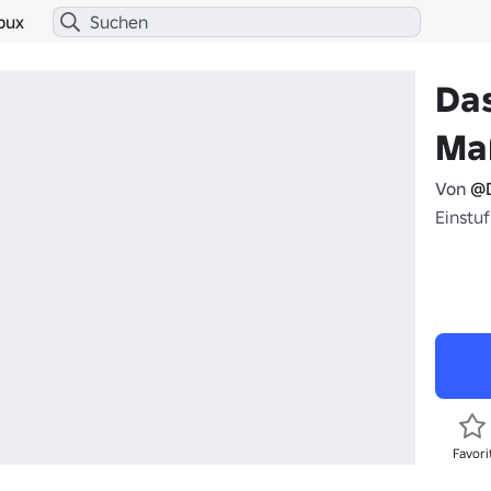
bux
Da
Ma
Von
@D
Einstuf
Favori