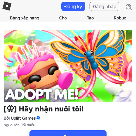
Đăng ký
Đăng nhập
Bảng xếp hạng
Chợ
Tạo
Robux
[🦋] Hãy nhận nuôi tôi!
Bởi
Uplift Games
Người lớn: Tối thiểu