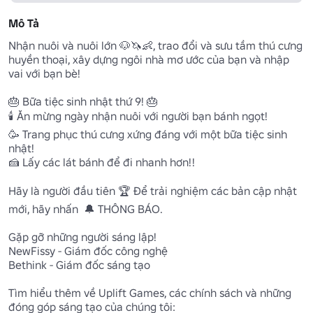
Mô Tả
Nhận nuôi và nuôi lớn 🐶🦄👶, trao đổi và sưu tầm thú cưng 
huyền thoại, xây dựng ngôi nhà mơ ước của bạn và nhập 
vai với bạn bè! 

🎂 Bữa tiệc sinh nhật thứ 9! 🎂

🕯️ Ăn mừng ngày nhận nuôi với người bạn bánh ngọt! 

🥳 Trang phục thú cưng xứng đáng với một bữa tiệc sinh 
nhật! 

🍰 Lấy các lát bánh để đi nhanh hơn!! 

Hãy là người đầu tiên 🏆 Để trải nghiệm các bản cập nhật 
mới, hãy nhấn  🔔 THÔNG BÁO.

Gặp gỡ những người sáng lập!

NewFissy - Giám đốc công nghệ

Bethink - Giám đốc sáng tạo

Tìm hiểu thêm về Uplift Games, các chính sách và những 