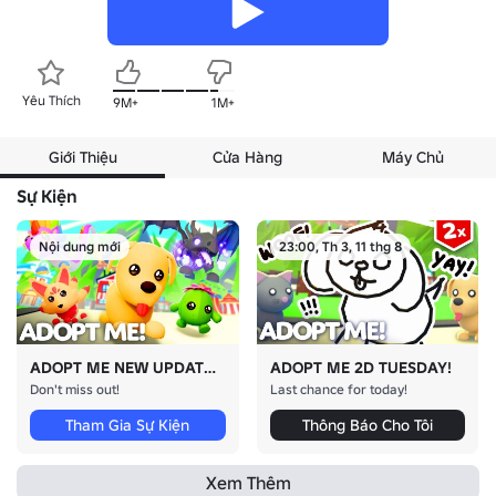
Yêu Thích
9M+
1M+
Giới Thiệu
Cửa Hàng
Máy Chủ
Sự Kiện
Nội dung mới
23:00, Th 3, 11 thg 8
ADOPT ME NEW UPDATE!
ADOPT ME 2D TUESDAY!
Don't miss out!
Last chance for today!
Tham Gia Sự Kiện
Thông Báo Cho Tôi
Xem Thêm