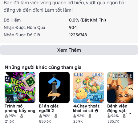
Bạn đã làm việc vòng quanh bờ biển, vượt qua ngọn hải
đăng và đến đích! Làm tốt lắm!
Độ Hiếm
0.0% (Bất Khả Thi)
Nhận Được Hôm Qua
904
Nhận Được Đó Giờ
12256748
Xem Thêm
Những người khác cũng tham gia
Trình mô
Bí ẩn giết
☀️Chạy thoát
Bệnh viện
phỏng bầy ong
người 2
khỏi cơ sở 🍧
động vật
(Anomaly) 🧪
95%
90%
92%
94%
21.6K
850.6K
25.9K
335.7K