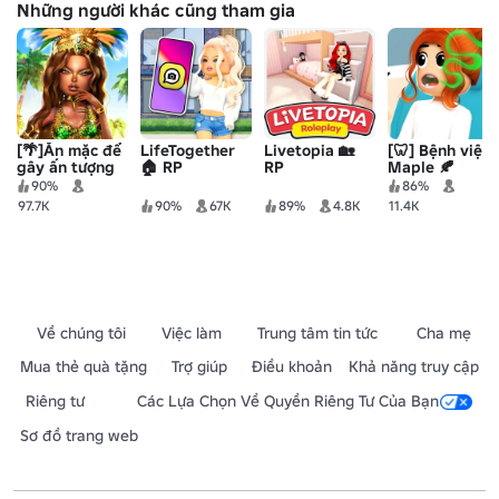
Những người khác cũng tham gia
[🌴]Ăn mặc để
LifeTogether
Livetopia 🏡
[🦷] Bệnh viện
gây ấn tượng
🏠 RP
RP
Maple 🍂
90%
86%
97.7K
90%
67K
89%
4.8K
11.4K
Về chúng tôi
Việc làm
Trung tâm tin tức
Cha mẹ
Mua thẻ quà tặng
Trợ giúp
Điều khoản
Khả năng truy cập
Riêng tư
Các Lựa Chọn Về Quyền Riêng Tư Của Bạn
Sơ đồ trang web