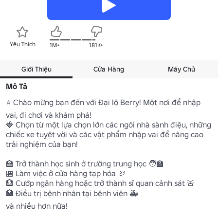
Yêu Thích
1M+
181K+
Giới Thiệu
Cửa Hàng
Máy Chủ
Mô Tả
⭐ Chào mừng bạn đến với Đại lộ Berry! Một nơi để nhập 
vai, đi chơi và khám phá!

🍓 Chọn từ một lựa chọn lớn các ngôi nhà sành điệu, những 
chiếc xe tuyệt vời và các vật phẩm nhập vai để nâng cao 
trải nghiệm của bạn!

🏫 Trở thành học sinh ở trường trung học 🧑‍🏫

🏪 Làm việc ở cửa hàng tạp hóa 🥔

🏦 Cướp ngân hàng hoặc trở thành sĩ quan cảnh sát 🚨

🏥 Điều trị bệnh nhân tại bệnh viện 🚑

và nhiều hơn nữa!
