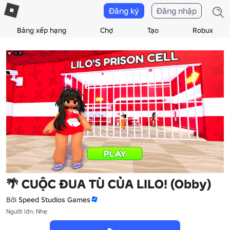
Đăng ký
Đăng nhập
Bảng xếp hạng
Chợ
Tạo
Robux
🌴 CUỘC ĐUA TÙ CỦA LILO! (Obby)
Bởi
Speed Studios Games
Người lớn: Nhẹ