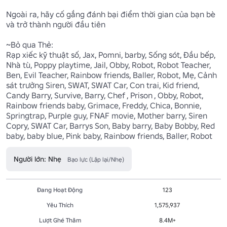
Ngoài ra, hãy cố gắng đánh bại điểm thời gian của bạn bè 
và trở thành người đầu tiên

~Bỏ qua Thẻ:

Rạp xiếc kỹ thuật số, Jax, Pomni, barby, Sống sót, Đầu bếp, 
Nhà tù, Poppy playtime, Jail, Obby, Robot, Robot Teacher, 
Ben, Evil Teacher, Rainbow friends, Baller, Robot, Mẹ, Cảnh 
sát trưởng Siren, SWAT, SWAT Car, Con trai, Kid friend, 
Candy Barry, Survive, Barry, Chef , Prison , Obby, Robot, 
Rainbow friends baby, Grimace, Freddy, Chica, Bonnie, 
Springtrap, Purple guy, FNAF movie, Mother barry, Siren 
Copry, SWAT Car, Barrys Son, Baby barry, Baby Bobby, Red 
baby, baby blue, Pink baby, Rainbow friends, Baller, Robot
Người lớn: Nhẹ
Bạo lực (Lặp lại/Nhẹ)
Đang Hoạt Động
123
Yêu Thích
1,575,937
Lượt Ghé Thăm
8.4M+