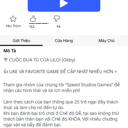
Yêu Thích
162
96
Giới Thiệu
Cửa Hàng
Máy Chủ
Mô Tả
🌴 CUỘC ĐUA TÙ CỦA LILO! (Obby)

👍 LIKE VÀ FAVORITE GAME ĐỂ CẬP NHẬT NHIỀU HƠN ⭐

Tham gia nhóm của chúng tôi "Speed Studios Games" để 
nhận các hình thái và lợi ích miễn phí!

Làm theo cách của bạn thông qua 25 trở ngại đầy thách 
thức và làm cho nó đến tự do.

Khi bạn đánh bại trò chơi ở Chế độ Dễ, tại sao không thử 
thách bản thân bạn với CHế độ KHÓA. Với nhiều chướng 
ngại vật và bẫy để đánh bại.
