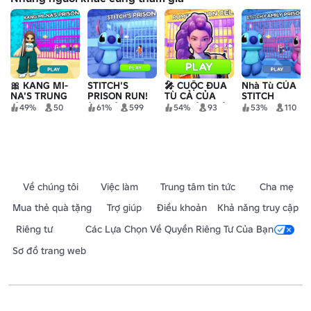
🎀 KANG MI-
STITCH'S
🎤 CUỘC ĐUA
Nhà Tù CỦA
NA'S TRUNG
PRISON RUN!
TÙ CẢ CỦA
STITCH
T)C RUN!
(Obby)
RUMI! (Obby)
FAMILY!
49%
50
61%
599
54%
93
53%
110
(Obby)
(Obby)
Về chúng tôi
Việc làm
Trung tâm tin tức
Cha mẹ
Mua thẻ quà tặng
Trợ giúp
Điều khoản
Khả năng truy cập
Riêng tư
Các Lựa Chọn Về Quyền Riêng Tư Của Bạn
Sơ đồ trang web