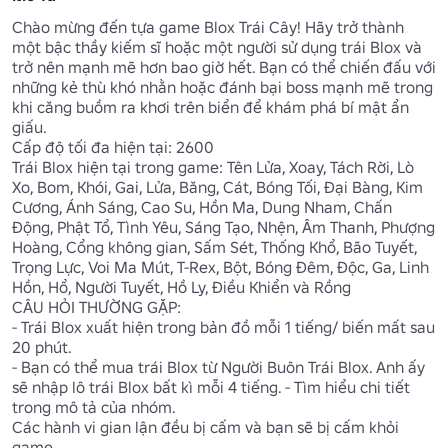
Chào mừng đến tựa game Blox Trái Cây! Hãy trở thành 
một bậc thầy kiếm sĩ hoặc một người sử dụng trái Blox và 
trở nên mạnh mẽ hơn bao giờ hết. Bạn có thể chiến đấu với 
những kẻ thù khó nhằn hoặc đánh bại boss mạnh mẽ trong 
khi căng buồm ra khơi trên biển để khám phá bí mật ẩn 
giấu.

Cấp độ tối đa hiện tại: 2600

Trái Blox hiện tại trong game: Tên Lửa, Xoay, Tách Rời, Lò 
Xo, Bom, Khói, Gai, Lửa, Băng, Cát, Bóng Tối, Đại Bàng, Kim 
Cương, Ánh Sáng, Cao Su, Hồn Ma, Dung Nham, Chấn 
Động, Phật Tổ, Tình Yêu, Sáng Tạo, Nhện, Âm Thanh, Phượng 
Hoàng, Cổng không gian, Sấm Sét, Thống Khổ, Bão Tuyết, 
Trọng Lực, Voi Ma Mút, T-Rex, Bột, Bóng Đêm, Độc, Ga, Linh 
Hồn, Hổ, Người Tuyết, Hồ Ly, Điều Khiển và Rồng

CÂU HỎI THƯỜNG GẶP: 

- Trái Blox xuất hiện trong bản đồ mỗi 1 tiếng/ biến mất sau 
20 phút. 

- Bạn có thể mua trái Blox từ Người Buôn Trái Blox. Anh ấy 
sẽ nhập lô trái Blox bất kì mỗi 4 tiếng. - Tìm hiểu chi tiết 
trong mô tả của nhóm. 

Các hành vi gian lận đều bị cấm và bạn sẽ bị cấm khỏi 
game