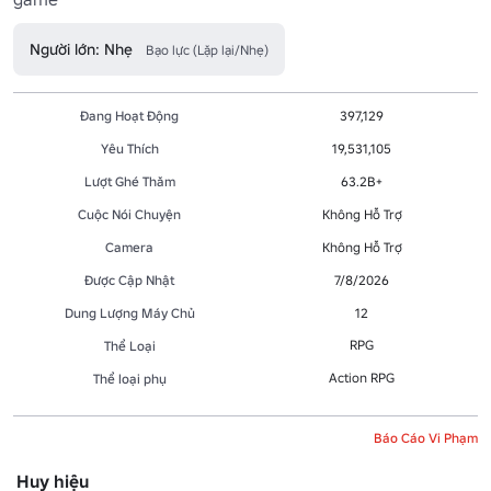
Người lớn: Nhẹ
Bạo lực (Lặp lại/Nhẹ)
Đang Hoạt Động
397,129
Yêu Thích
19,531,105
Lượt Ghé Thăm
63.2B+
Cuộc Nói Chuyện
Không Hỗ Trợ
Camera
Không Hỗ Trợ
Được Cập Nhật
7/8/2026
Dung Lượng Máy Chủ
12
RPG
Thể Loại
Action RPG
Thể loại phụ
Báo Cáo Vi Phạm
Huy hiệu