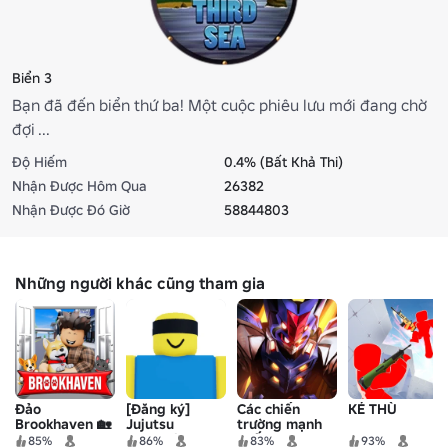
Biển 3
Bạn đã đến biển thứ ba! Một cuộc phiêu lưu mới đang chờ
đợi ...
Độ Hiếm
0.4% (Bất Khả Thi)
Nhận Được Hôm Qua
26382
Nhận Được Đó Giờ
58844803
Những người khác cũng tham gia
Đảo
[Đăng ký]
Các chiến
KẺ THÙ
Brookhaven 🏡
Jujutsu
trường mạnh
RP
Shenanigans
nhất
85%
86%
83%
93%