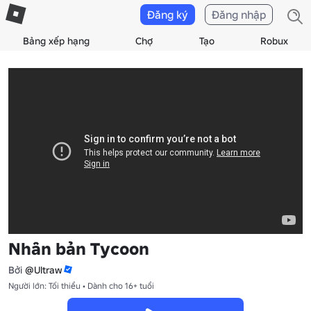
Đăng ký
Đăng nhập
Bảng xếp hạng
Chợ
Tạo
Robux
Nhân bản Tycoon
Bởi
@Ultraw
Người lớn: Tối thiểu • Dành cho 16+ tuổi