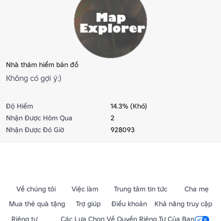
Nhà thám hiểm bản đồ
Không có gợi ý:)
Độ Hiếm
14.3% (Khó)
Nhận Được Hôm Qua
2
Nhận Được Đó Giờ
928093
Về chúng tôi
Việc làm
Trung tâm tin tức
Cha mẹ
Mua thẻ quà tặng
Trợ giúp
Điều khoản
Khả năng truy cập
Riêng tư
Các Lựa Chọn Về Quyền Riêng Tư Của Bạn