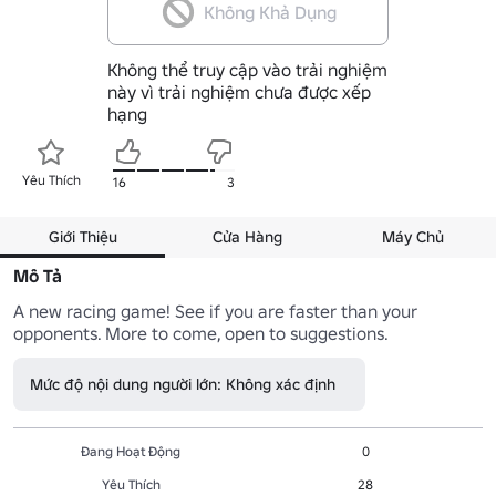
Không Khả Dụng
Không thể truy cập vào trải nghiệm
này vì trải nghiệm chưa được xếp
hạng
Yêu Thích
16
3
Giới Thiệu
Cửa Hàng
Máy Chủ
Mô Tả
A new racing game! See if you are faster than your 
opponents. More to come, open to suggestions.
Mức độ nội dung người lớn: Không xác định
Đang Hoạt Động
0
Yêu Thích
28