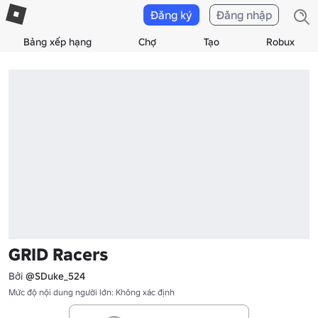
Đăng ký
Đăng nhập
Bảng xếp hạng
Chợ
Tạo
Robux
GRID Racers
Bởi
@SDuke_524
Mức độ nội dung người lớn: Không xác định