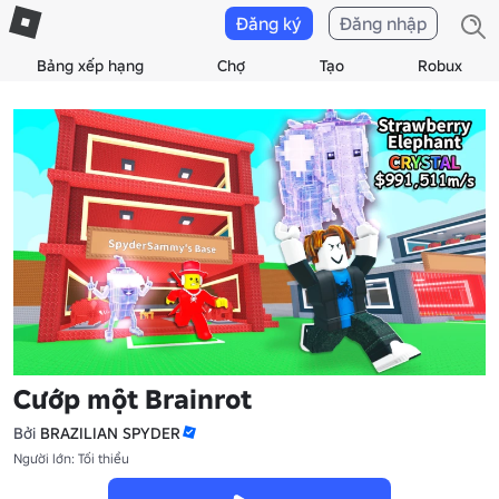
Đăng ký
Đăng nhập
Bảng xếp hạng
Chợ
Tạo
Robux
Cướp một Brainrot
Bởi
BRAZILIAN SPYDER
Người lớn: Tối thiểu