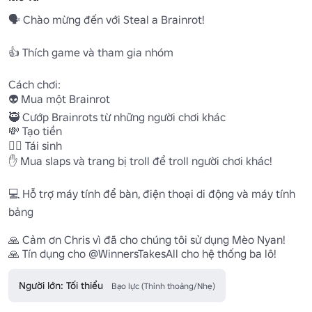
🗣️ Chào mừng đến với Steal a Brainrot!

👍 Thích game và tham gia nhóm

Cách chơi:

👽 Mua một Brainrot

🥷 Cướp Brainrots từ những người chơi khác

💸 Tạo tiền

🐦‍🔥 Tái sinh 

✋ Mua slaps và trang bị troll để troll người chơi khác!

💻 Hỗ trợ máy tính để bàn, điện thoại di động và máy tính 
bảng

🙏 Cảm ơn Chris vì đã cho chúng tôi sử dụng Mèo Nyan!

🙏 Tín dụng cho @WinnersTakesAll cho hệ thống ba lô!
Người lớn: Tối thiểu
Bạo lực (Thỉnh thoảng/Nhẹ)