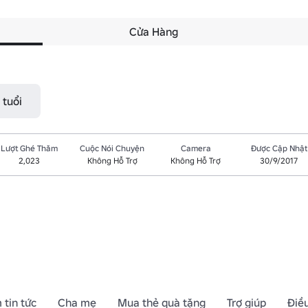
Cửa Hàng
 tuổi
Lượt Ghé Thăm
Cuộc Nói Chuyện
Camera
Được Cập Nhật
2,023
Không Hỗ Trợ
Không Hỗ Trợ
30/9/2017
 tin tức
Cha mẹ
Mua thẻ quà tặng
Trợ giúp
Điề