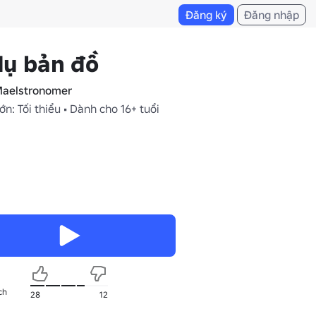
Đăng ký
Đăng nhập
dụ bản đồ
aelstronomer
ớn: Tối thiểu • Dành cho 16+ tuổi
ch
28
12