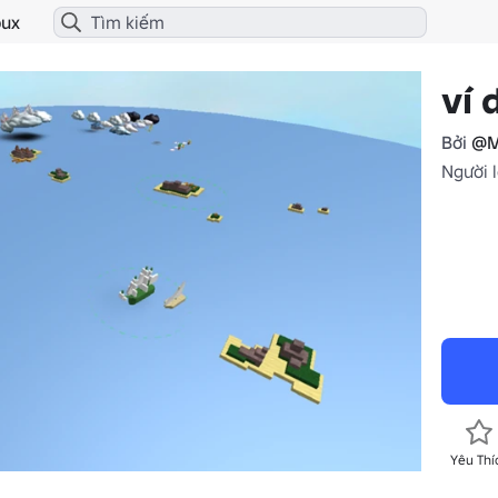
ux
ví 
Bởi
@M
Người l
Yêu Thí