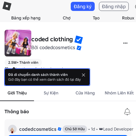
Đăng ký
Đăng nhập
Bảng xếp hạng
Chợ
Tạo
Robux
coded clothing
Bởi
codedcosmetics
2.5M+ Thành viên
💖✨ Hey there, fashion lovers!

Đã di chuyển danh sách thành viên
Giờ đây bạn có thể xem danh sách đó tại đây
Welcome to our cozy group, where style meets fun on Roblox! We crea
hiện thêm
All our items are priced at the lowest possible, so you can look fabu
Giới Thiệu
Sự Kiện
Cửa Hàng
Nhóm Liên Kết
https://www.roblox.com/games/4622480690/Coded-Clothing-Mall-
Thông báo
https://www.roblox.com/games/7406897155/Coded-Clothing-Mall-V
codedcosmetics
•
1d
•
👑Lead Developer
Chủ Sở Hữu