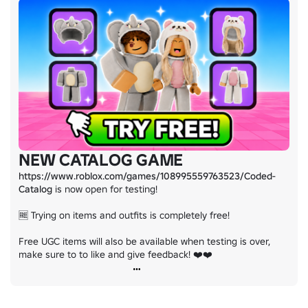
https://www.roblox.com/games/4984400432/NEW-Outfit-Loader
NEW CATALOG GAME
https://www.roblox.com/games/108995559763523/Coded-
Catalog
 is now open for testing!

🆓 Trying on items and outfits is completely free!

Free UGC items will also be available when testing is over, 
make sure to to like and give feedback! ❤️❤️