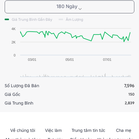
180 Ngày
Giá Trung Bình Gần Đây
Âm Lượng
4K
2K
0
03/01
05/01
07/01
Số Lượng Đã Bán
7,596
Giá Gốc
150
Giá Trung Bình
2,839
Về chúng tôi
Việc làm
Trung tâm tin tức
Cha mẹ