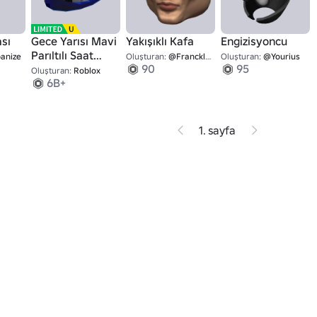
sı
Gece Yarısı Mavi
Yakışıklı Kafa
Engizisyoncu
Parıltılı Saat
anize
Oluşturan:
@FrancklinDay
Oluşturan:
@Yourius
90
95
Fedoru
Oluşturan:
Roblox
6B+
1. sayfa