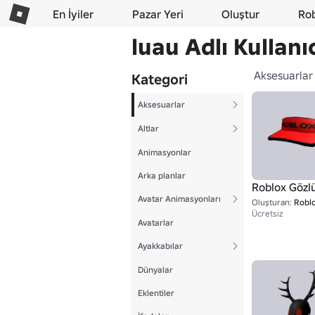
En İyiler
Pazar Yeri
Oluştur
Ro
luau Adlı Kullanı
Aksesuarlar
Kategori
Aksesuarlar
Altlar
Animasyonlar
Arka planlar
Roblox Gözl
Avatar Animasyonları
Oluşturan:
Robl
Ücretsiz
Avatarlar
Ayakkabılar
Dünyalar
Eklentiler