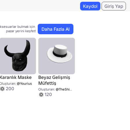
Kaydol
Giriş Yap
ksesuarlar bulmak için 

Daha Fazla Al
pazar yerini keşfet!
Karanlık Maske
Beyaz Gelişmiş
Müfettiş
Oluşturan:
@Yourius
200
Oluşturan:
@TheShipArchitect
120