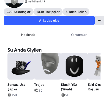
@maththenight
240 Arkadaşlar
10.1K Takipçiler
5 Takip Edilen
Arkadaş ekle
Hakkında
Yaratımlar
Şu Anda Giyilen
Sonsuz Üst
Trajedi
Klasik Yüz
Eski Okul
Şapka
(Siyah)
Koşusu
95
150
90