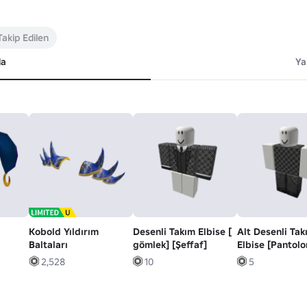
Takip Edilen
da
Ya
Kobold Yıldırım
Desenli Takım Elbise [
Alt Desenli Tak
Baltaları
gömlek] [Şeffaf]
Elbise [Pantolo
[Şeffaf]
2,528
10
5