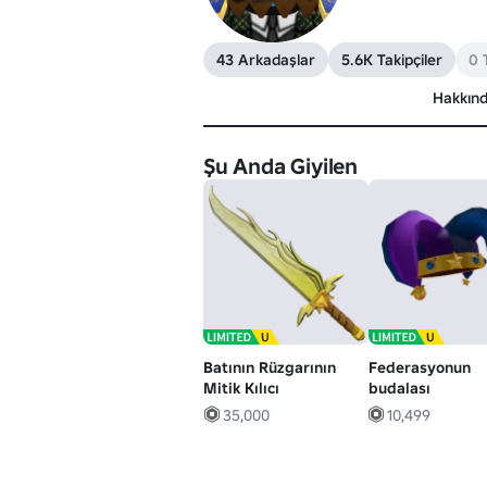
43 Arkadaşlar
5.6K Takipçiler
0 
Hakkın
Şu Anda Giyilen
Batının Rüzgarının
Federasyonun
Mitik Kılıcı
budalası
35,000
10,499