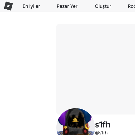
En İyiler
Pazar Yeri
Oluştur
Ro
s1fh
@s1fh