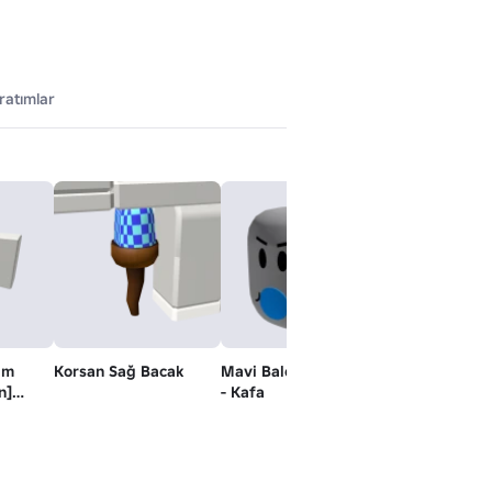
ratımlar
ım
Korsan Sağ Bacak
Mavi Baloncuk Sorunu
Mavi Baloncu
n]
- Kafa
Sorunları - Ruh