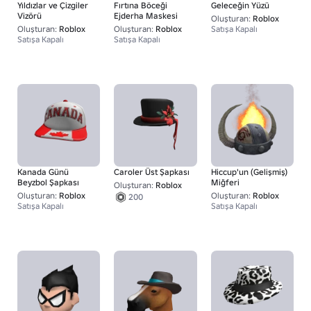
Yıldızlar ve Çizgiler
Fırtına Böceği
Geleceğin Yüzü
Vizörü
Ejderha Maskesi
Oluşturan:
Roblox
Oluşturan:
Roblox
Oluşturan:
Roblox
Satışa Kapalı
Satışa Kapalı
Satışa Kapalı
Kanada Günü
Caroler Üst Şapkası
Hiccup'un (Gelişmiş)
Beyzbol Şapkası
Miğferi
Oluşturan:
Roblox
Oluşturan:
Roblox
Oluşturan:
Roblox
200
Satışa Kapalı
Satışa Kapalı