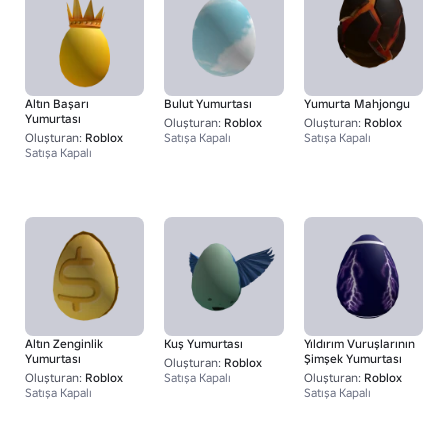
Altın Başarı
Bulut Yumurtası
Yumurta Mahjongu
Yumurtası
Oluşturan:
Roblox
Oluşturan:
Roblox
Oluşturan:
Roblox
Satışa Kapalı
Satışa Kapalı
Satışa Kapalı
Altın Zenginlik
Kuş Yumurtası
Yıldırım Vuruşlarının
Yumurtası
Şimşek Yumurtası
Oluşturan:
Roblox
Oluşturan:
Roblox
Satışa Kapalı
Oluşturan:
Roblox
Satışa Kapalı
Satışa Kapalı