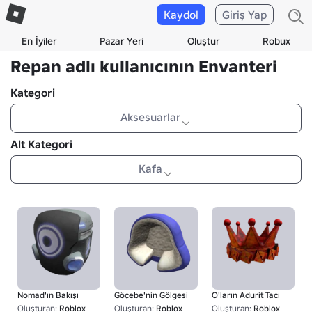
Kaydol
Giriş Yap
En İyiler
Pazar Yeri
Oluştur
Robux
Repan adlı kullanıcının Envanteri
Kategori
Aksesuarlar
Alt Kategori
Kafa
Nomad'ın Bakışı
Göçebe'nin Gölgesi
O'ların Adurit Tacı
Oluşturan:
Roblox
Oluşturan:
Roblox
Oluşturan:
Roblox