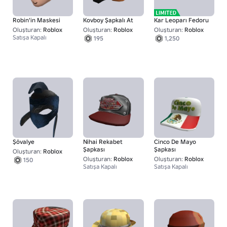
Robin'in Maskesi
Kovboy Şapkalı At
Kar Leoparı Fedoru
Oluşturan:
Roblox
Oluşturan:
Roblox
Oluşturan:
Roblox
Satışa Kapalı
195
1,250
Şövalye
Nihai Rekabet
Cinco De Mayo
Şapkası
Şapkası
Oluşturan:
Roblox
Oluşturan:
Roblox
Oluşturan:
Roblox
150
Satışa Kapalı
Satışa Kapalı