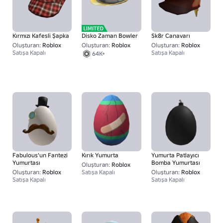
Kırmızı Kafesli Şapka
Disko Zaman Bowler
Sk8r Canavarı
Oluşturan:
Roblox
Oluşturan:
Roblox
Oluşturan:
Roblox
Satışa Kapalı
Satışa Kapalı
64K+
Fabulous'un Fantezi
Kırık Yumurta
Yumurta Patlayıcı
Yumurtası
Bomba Yumurtası
Oluşturan:
Roblox
Oluşturan:
Roblox
Satışa Kapalı
Oluşturan:
Roblox
Satışa Kapalı
Satışa Kapalı