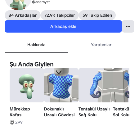
@ademyst
84 Arkadaşlar
72.9K Takipçiler
59 Takip Edilen
Arkadaş ekle
Hakkında
Yaratımlar
Şu Anda Giyilen
Mürekkep
Dokunaklı
Tentakül Uzaylı
Tentakül Uza
Kafası
Uzaylı Gövdesi
Sağ Kolu
Sol Kolu
299