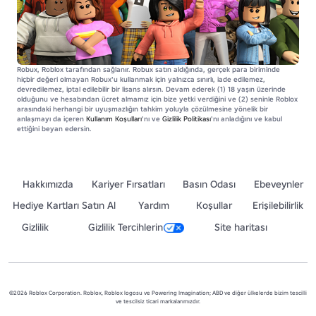
Robux, Roblox tarafından sağlanır. Robux satın aldığında, gerçek para biriminde
hiçbir değeri olmayan Robux'u kullanmak için yalnızca sınırlı, iade edilemez,
devredilemez, iptal edilebilir bir lisans alırsın. Devam ederek (1) 18 yaşın üzerinde
olduğunu ve hesabından ücret almamız için bize yetki verdiğini ve (2) seninle Roblox
arasındaki herhangi bir uyuşmazlığın tahkim yoluyla çözülmesine yönelik bir
anlaşmayı da içeren
Kullanım Koşulları
'nı ve
Gizlilik Politikası
'nı anladığını ve kabul
ettiğini beyan edersin.
Hakkımızda
Kariyer Fırsatları
Basın Odası
Ebeveynler
Hediye Kartları Satın Al
Yardım
Koşullar
Erişilebilirlik
Gizlilik
Gizlilik Tercihlerin
Site haritası
©2026 Roblox Corporation. Roblox, Roblox logosu ve Powering Imagination; ABD ve diğer ülkelerde bizim tescilli
ve tescilsiz ticari markalarımızdır.