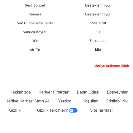
Sesli Sohbet
Desteklenmiyor
Kamera
Desteklenmiyor
Son Güncelleme Tarihi
16.11.2018
Sunucu Boyutu
10
Simulation
Tür
Idle
Alt Tür
Kötüye Kullanım Bildir
Hakkımızda
Kariyer Fırsatları
Basın Odası
Ebeveynler
Hediye Kartları Satın Al
Yardım
Koşullar
Erişilebilirlik
Gizlilik
Gizlilik Tercihlerin
Site haritası