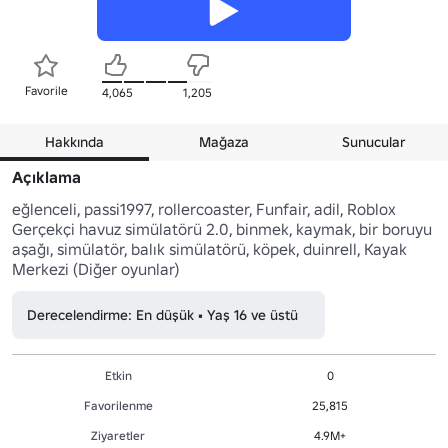
Favorile
4,065
1,205
Hakkında
Mağaza
Sunucular
Açıklama
eğlenceli, passi1997, rollercoaster, Funfair, adil, Roblox 
Gerçekçi havuz simülatörü 2.0, binmek, kaymak, bir boruyu 
aşağı, simülatör, balık simülatörü, köpek, duinrell, Kayak 
Merkezi (Diğer oyunlar)
Derecelendirme: En düşük • Yaş 16 ve üstü
Etkin
0
Favorilenme
25,815
Ziyaretler
4.9M+