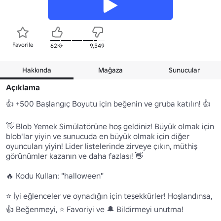
Favorile
62K+
9,549
Hakkında
Mağaza
Sunucular
Açıklama
👍 +500 Başlangıç Boyutu için beğenin ve gruba katılın! 👍

👋 Blob Yemek Simülatörüne hoş geldiniz! Büyük olmak için 
blob'lar yiyin ve sunucuda en büyük olmak için diğer 
oyuncuları yiyin! Lider listelerinde zirveye çıkın, müthiş 
görünümler kazanın ve daha fazlası! 👋

🔥 Kodu Kullan: "halloween"

⭐ İyi eğlenceler ve oynadığın için teşekkürler! Hoşlandınsa, 
👍 Beğenmeyi, ⭐ Favoriyi ve 🔔 Bildirmeyi unutma!