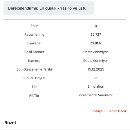
Derecelendirme: En düşük • Yaş 16 ve üstü
Etkin
0
Favorilenme
62,727
Ziyaretler
23.8M+
Sesli Sohbet
Desteklenmiyor
Kamera
Desteklenmiyor
Son Güncelleme Tarihi
15.12.2025
Sunucu Boyutu
16
Simulation
Tür
Incremental Simulator
Alt Tür
Kötüye Kullanım Bildir
Rozet