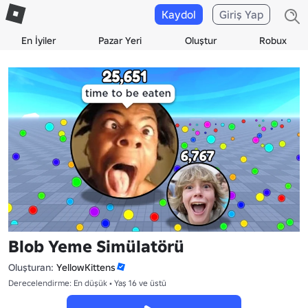
Kaydol
Giriş Yap
En İyiler
Pazar Yeri
Oluştur
Robux
Blob Yeme Simülatörü
Oluşturan:
YellowKittens
Derecelendirme: En düşük • Yaş 16 ve üstü