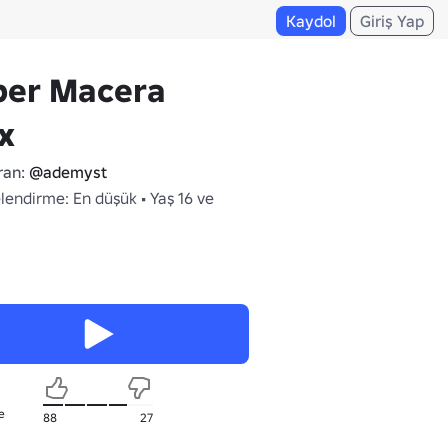
Kaydol
Giriş Yap
per Macera
x
ran:
@ademyst
lendirme: En düşük • Yaş 16 ve
e
88
27