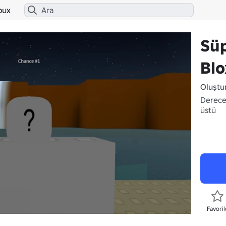
bux
Sü
Blo
Oluştu
Derece
üstü
Favoril