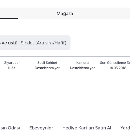
Mağaza
6 ve üstü
Şiddet (Ara sıra/Hafif)
Ziyaretler
Sesli Sohbet
Kamera
Son Güncelleme Ta
11.3K+
Desteklenmiyor
Desteklenmiyor
14.05.2018
sın Odası
Ebeveynler
Hediye Kartları Satın Al
Yar