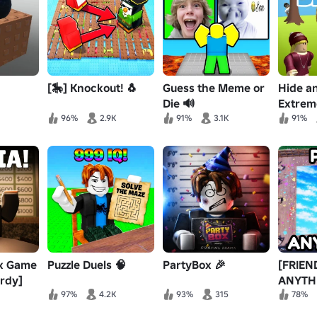
[🎠] Knockout! 🐧
Guess the Meme or
Hide a
Die 🔊
Extrem
96%
2.9K
91%
3.1K
91%
ox Game
Puzzle Duels 🧠
PartyBox 🎉
[FRIEN
rdy]
ANYTH
97%
4.2K
93%
315
78%