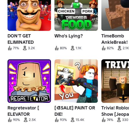
DON'T GET
Who's Lying?
TimeBomb
ELIMINATED
AnkleBreak!
71%
3.2K
80%
1.1K
82%
2.1K
Regretevator [
[🎨SALE] PAINT OR
Trivia! Robl
ELEVATOR
DIE!
Show [Jeopa
SIMULATOR ]
90%
2.5K
93%
15.4K
74%
330