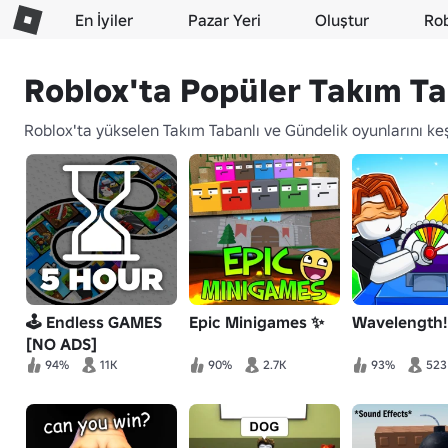
En İyiler
Pazar Yeri
Oluştur
Ro
Roblox'ta Popüler Takım Ta
Roblox'ta yükselen Takım Tabanlı ve Gündelik oyunlarını keş
🕹️ Endless GAMES
Epic Minigames ✨
Wavelength!
[NO ADS]
94%
11K
90%
2.7K
93%
523