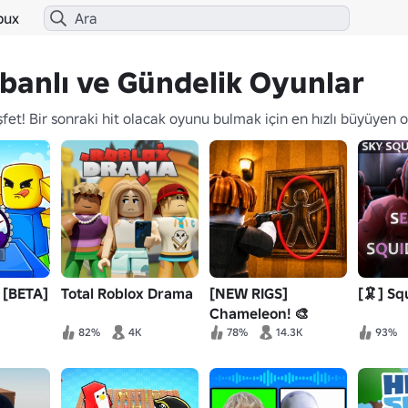
bux
banlı ve Gündelik Oyunlar
fet! Bir sonraki hit olacak oyunu bulmak için en hızlı büyüyen
 [BETA]
Total Roblox Drama
[NEW RIGS]
[🦑] S
Chameleon! 🎨
82%
4K
78%
14.3K
93%