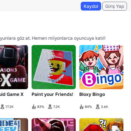
Kaydol
Giriş Yap
 oyunlara göz at. Hemen milyonlarca oyuncuya katıl!
quid Game X
Paint your Friends!
Bloxy Bingo
17.2K
83%
7.2K
84%
3.6K