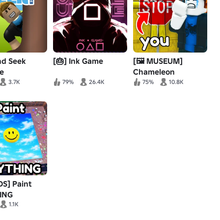
nd Seek
[🎂] Ink Game
[🖼️ MUSEUM]
e
Chameleon
3.7K
79%
26.4K
75%
10.8K
DS] Paint
ING
1.1K