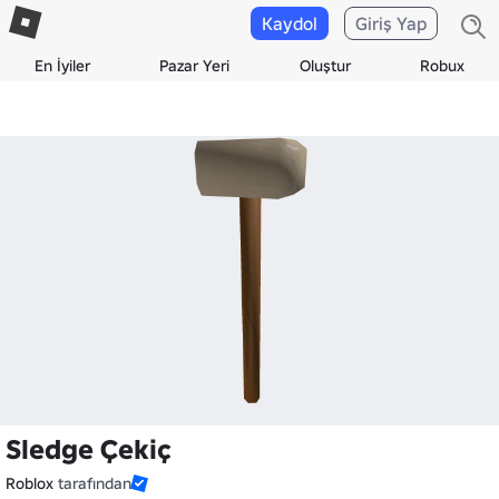
Kaydol
Giriş Yap
En İyiler
Pazar Yeri
Oluştur
Robux
Sledge Çekiç
Roblox
tarafından