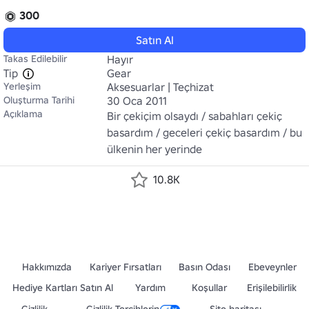
300
Satın Al
Takas Edilebilir
Hayır
Tip
Gear
Yerleşim
Aksesuarlar | Teçhizat
Oluşturma Tarihi
30 Oca 2011
Açıklama
Bir çekiçim olsaydı / sabahları çekiç 
basardım / geceleri çekiç basardım / bu 
ülkenin her yerinde
10.8K
Hakkımızda
Kariyer Fırsatları
Basın Odası
Ebeveynler
Hediye Kartları Satın Al
Yardım
Koşullar
Erişilebilirlik