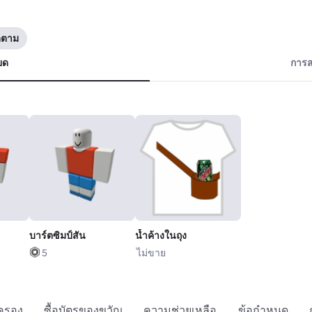
ดตาม
ยด
การส
บาร์ตซิมป์สัน
น้ำค้างในถุง
5
ไม่ขาย
กครอง
ซื้อบัตรของขวัญ
ความช่วยเหลือ
ข้อกำหนด