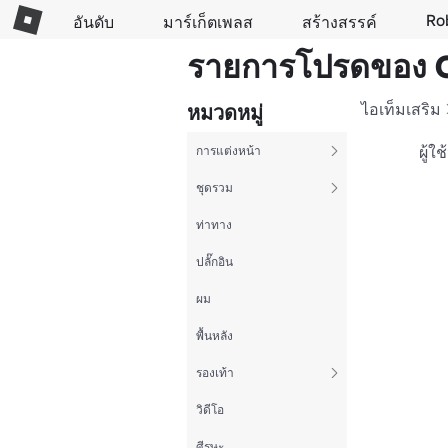
Ro
อันดับ
มาร์เก็ตเพลส
สร้างสรรค์
รายการโปรดของ
ไอเท็มเสริม
หมวดหมู่
ผู้ใ
การแต่งหน้า
ชุดรวม
ท่าทาง
ปลั๊กอิน
ผม
พื้นหลัง
รองเท้า
วิดีโอ
ศีรษะ