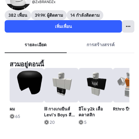
@ZxBRANDZx
382 เพื่อน
39.9K ผู้ติดตาม
14 กำลังติดตาม
เพิ่มเพื่อน
รายละเอียด
การสร้างสรรค์
สวมอยู่ตอนนี้
ผม
⛓️ กางเกงยีนส์
อีโม y2k เสื้อ
Rthro ปีนเขา
Levi's Boys สีดํา
คลาสสิก
65
ฉีกขาดพร้อมโซ่
20
5
⛓️