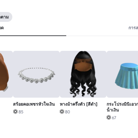
ิดตาม
ยด
การส
สร้อยคอเพชรหัวใจเงิน
หางม้าครึ่งตัว [สีดํา]
กระโปรงมินิเอว
น้ําเงิน
85
80
67