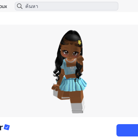
bux
r