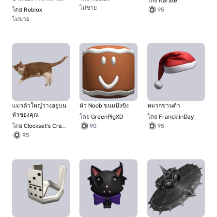
โดย
Κarate
ใหม่
ไม่ขาย
โดย
Roblox
95
67
ไม่ขาย
1
แมวตัวใหญ่วางอยู่บน
หัว Noob ขนมปังขิง
หมวกซานต้า
หัวของคุณ
โดย
GreenPigXD
โดย
FrancklinDay
โดย
Clockset's Crazy UGC Creations
90
95
95