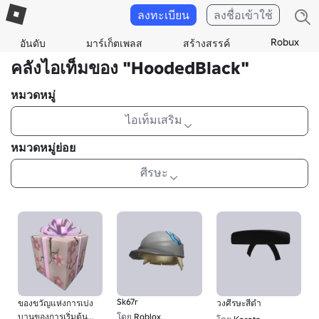
ลงทะเบียน
ลงชื่อเข้าใช้
Robux
อันดับ
มาร์เก็ตเพลส
สร้างสรรค์
คลังไอเท็มของ "HoodedBlack"
หมวดหมู่
ไอเท็มเสริม
หมวดหมู่ย่อย
ศีรษะ
Sk67r
ของขวัญแห่งการเบ่ง
วงศีรษะสีดํา
บานของการเริ่มต้น
โดย
Roblox