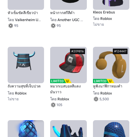
Kleos Erebus
หัวเข็มขัดสีเขียวป่า
หน้ากากสกีสีดํา
โดย
Roblox
โดย
Valkenheim UGC 2
โดย
Another UGC Group
ไม่ขาย
95
95
#209816
#124447
ถังความสุขที่เจ็บปวด
หมวกเบสบอลสีแดง
หูฟังนาฬิกาทองคํา
มันวาว
โดย
Roblox
โดย
Roblox
ไม่ขาย
โดย
Roblox
5,500
105