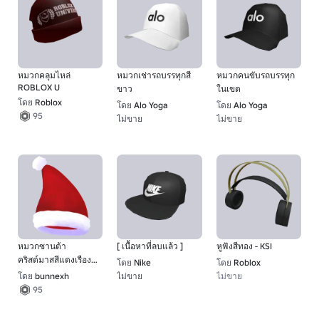
หมวกคลุมไหล่
หมวกเช่ารถบรรทุกสี
หมวกคนขับรถบรรทุก
ROBLOX U
ขาว
ในเขต
โดย
Roblox
โดย
Alo Yoga
โดย
Alo Yoga
95
ไม่ขาย
ไม่ขาย
1
หมวกซานต้า
[ เนื้อหาที่ลบแล้ว ]
หูฟังสีทอง - KSI
คริสต์มาสสีแดงเรือง
โดย
Nike
โดย
Roblox
แสง
โดย
bunnexh
ไม่ขาย
ไม่ขาย
1
95