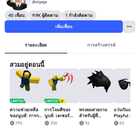
@elgaga
45 เพื่อน
9.9K ผู้ติดตาม
1 กำลังติดตาม
เพิ่มเพื่อน
รายละเอียด
การสร้างสรรค์
สวมอยู่ตอนนี้
ความช่วยเหลือ
การโจมตีของ
ทรงผมสวยงาม
แว่นกันแดด
ของนูบส์: การก
นูบส์: เลเซอร์
สำหรับผู้ที่
Playful สีดํา
ระทําของนักบิน
ไซล์ Scuffle
สวยงาม
795
700
95
95
อวกาศ