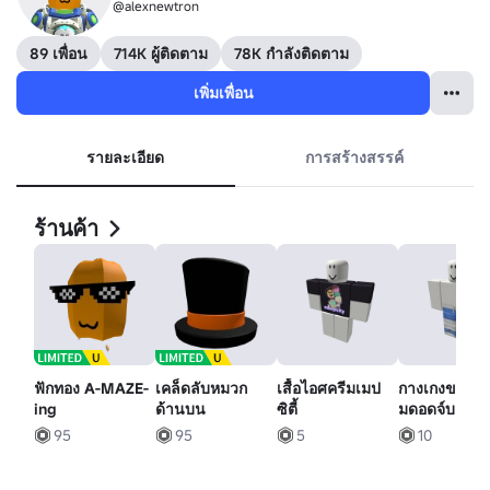
@alexnewtron
89 เพื่อน
714K ผู้ติดตาม
78K กำลังติดตาม
เพิ่มเพื่อน
รายละเอียด
การสร้างสรรค์
ร้านค้า
ฟักทอง A-MAZE-
เคล็ดลับหมวก
เสื้อไอศครีมเมป
กางเกงขาสั้นท
ing
ด้านบน
ซิตี้
มดอดจ์บอลสีฟ
ของ Roblox
95
95
5
10