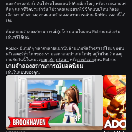
และขับรถสปอร์ตคันโปรดโลดแล่นไปทั่วเมืองใหญ่ หรือจะเล่นเกมเพ
ลินๆ แนวชีวิตประจำวัน ไม่ว่าคุณจะอยากใช้ชีวิตแบบไหน ก็ลอง
เลือกจากตัวอย่างสุดยอดเกมจำลองสถานการณ์บน Roblox เหล่านี้ได้
เลย
ค้นพบเกมจำลองสถานการณ์สุดโปรดเกมใหม่บน Roblox แล้วเริ่ม
เล่นฟรีได้เลย!
Roblox มีเกมดีๆ หลากหลายแนวนับล้านเกมที่สร้างสรรค์โดยชุมชน
ครีเอเตอร์ทั่วโลกของเรา มองหาเกมน่าเล่นใหม่ๆ อยู่ใช่ไหม? ลองดู
เกมฮิตวันนี้ในหมวด
ผจญภัย
ปริศนา
หรือ
การยิงต่อสู้
บน Roblox
เกมจำลองสถานการณ์ยอดนิยม
เล่นในแบบของคุณ