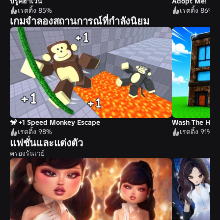
บรูคฮาเวน
Adopt Me!
เรตติ้ง 85%
เรตติ้ง 86%
เกมจำลองสถานการณ์ที่กำลังนิยม
🐒 +1 Speed Monkey Escape
Wash The Hous
เรตติ้ง 98%
เรตติ้ง 91%
แฟชั่นและแต่งตัว
ครองรันเวย์