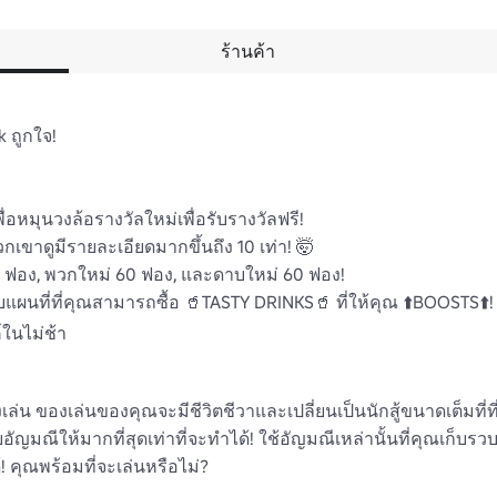
ร้านค้า
 ถูกใจ!

อหมุนวงล้อรางวัลใหม่เพื่อรับรางวัลฟรี!

กเขาดูมีรายละเอียดมากขึ้นถึง 10 เท่า! 🤯

 ฟอง, พวกใหม่ 60 ฟอง, และดาบใหม่ 60 ฟอง!

อบแผนที่ที่คุณสามารถซื้อ 🥤TASTY DRINKS🥤 ที่ให้คุณ ⬆️BOOSTS⬆️!

ในไม่ช้า

องเล่น ของเล่นของคุณจะมีชีวิตชีวาและเปลี่ยนเป็นนักสู้ขนาดเต็มที่ที่
็บอัญมณีให้มากที่สุดเท่าที่จะทําได้! ใช้อัญมณีเหล่านั้นที่คุณเก็บ
 คุณพร้อมที่จะเล่นหรือไม่?
