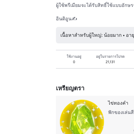
ผู้ใช้พรีเมียมจะได้รับสิทธิ์ใช้แบบอักษรช
อินดิอูน✍️
เนื้อหาสำหรับผู้ใหญ่: น้อยมาก • อาย
ใช้งานอยู่
อยู่ในรายการโปรด
0
21,131
เหรียญตรา
ไข่ทองคํา
ฟักของเล่นส