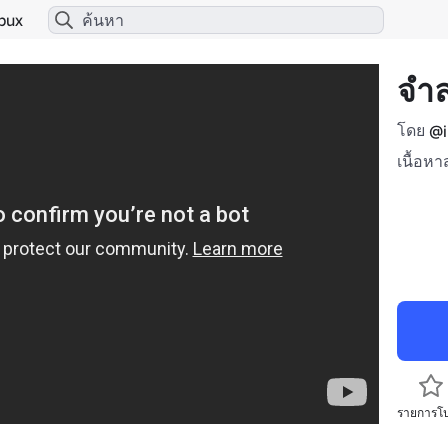
bux
จํา
โดย
@i
เนื้อหา
รายการโ