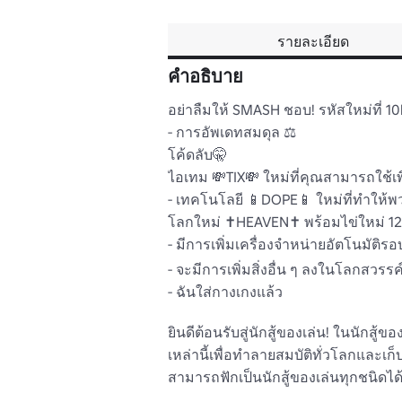
รายละเอียด
คำอธิบาย
อย่าลืมให้ SMASH ชอบ! รหัสใหม่ที่ 10k
- การอัพเดทสมดุล ⚖️

โค้ดลับ🤫

ไอเทม 💸TIX💸 ใหม่ที่คุณสามารถใช้เพื่
- เทคโนโลยี 📱DOPE📱 ใหม่ที่ทําให้พว
โลกใหม่ ✝️HEAVEN✝️ พร้อมไข่ใหม่ 12
- มีการเพิ่มเครื่องจําหน่ายอัตโนมัติร
- จะมีการเพิ่มสิ่งอื่น ๆ ลงในโลกสวรรค์
- ฉันใส่กางเกงแล้ว

ยินดีต้อนรับสู่นักสู้ของเล่น! ในนักสู้ข
เหล่านี้เพื่อทําลายสมบัติทั่วโลกและเก
สามารถฟักเป็นนักสู้ของเล่นทุกชนิดได้!