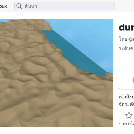
bux
dun
โดย
@z
ระดับค
เข้าถึง
จัดระด
รายการโ