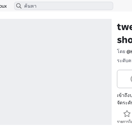
bux
tw
sh
โดย
@K
ระดับค
เข้าถึง
จัดระด
รายการโ