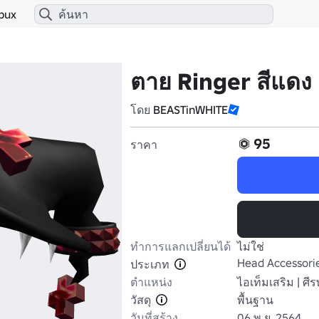
bux
ตาย Ringer สีแดง
โดย
BEASTinWHITE
95
ราคา
ทำการแลกเปลี่ยนได้
ไม่ใช่
Head Accessori
ประเภท
ตำแหน่ง
ไอเท็มเสริม | ศี
วัสดุ
พื้นฐาน
วันที่สร้าง
06 พ.ย. 2564