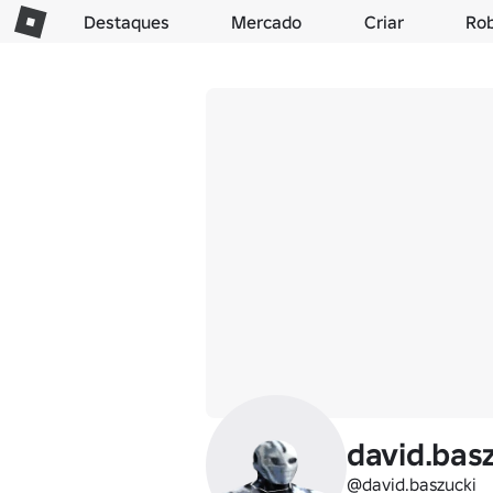
Destaques
Mercado
Criar
Ro
david.bas
@david.baszucki