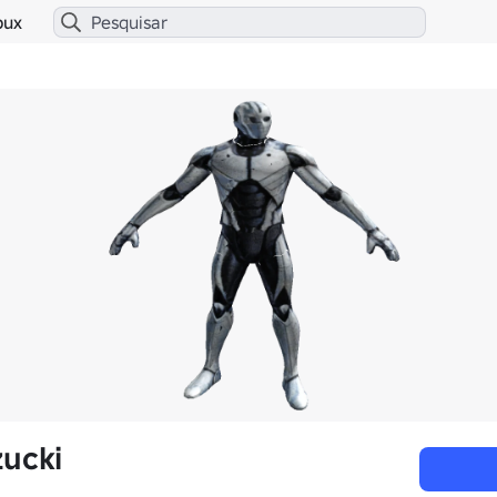
bux
zucki