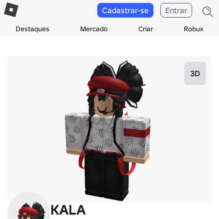
Cadastrar-se
Entrar
Destaques
Mercado
Criar
Robux
3D
KALA