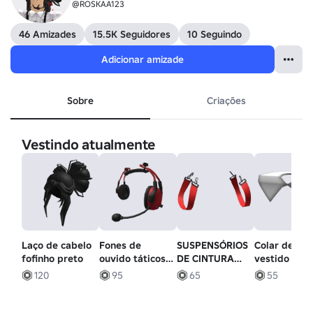
@ROSKAA123
46 Amizades
15.5K Seguidores
10 Seguindo
Adicionar amizade
Sobre
Criações
Vestindo atualmente
Laço de cabelo
Fones de
SUSPENSÓRIOS
Colar de
fofinho preto
ouvido táticos
DE CINTURA
vestido bra
vermelhos e
VERMELHA
120
95
65
55
pretos