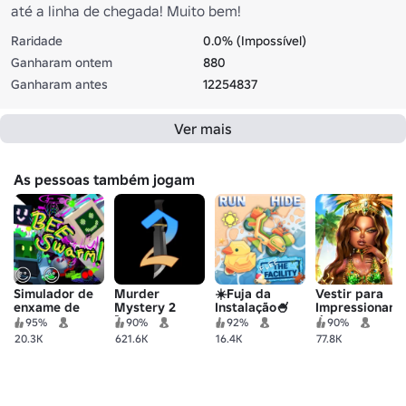
até a linha de chegada! Muito bem!
Raridade
0.0% (Impossível)
Ganharam ontem
880
Ganharam antes
12254837
Ver mais
As pessoas também jogam
Simulador de
Murder
☀️Fuja da
Vestir para
enxame de
Mystery 2
Instalação🍧
Impressionar
abelhas
[Beta
🎄
95%
90%
92%
90%
Português!]
20.3K
621.6K
16.4K
77.8K