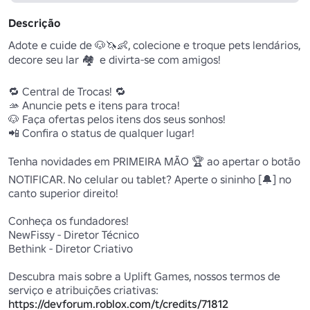
Descrição
Adote e cuide de 🐶🦄👶, colecione e troque pets lendários, 
decore seu lar 🏘️  e divirta-se com amigos!

🔁 Central de Trocas! 🔁

🫴 Anuncie pets e itens para troca!

🐶 Faça ofertas pelos itens dos seus sonhos!

📲 Confira o status de qualquer lugar!

Tenha novidades em PRIMEIRA MÃO 🏆 ao apertar o botão 
NOTIFICAR. No celular ou tablet? Aperte o sininho [🔔] no 
canto superior direito!

Conheça os fundadores!

NewFissy - Diretor Técnico

Bethink - Diretor Criativo

Descubra mais sobre a Uplift Games, nossos termos de 
https://devforum.roblox.com/t/credits/71812