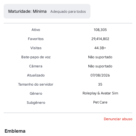
Maturidade: Mínima
Adequado para todos
Ativo
108,305
Favoritos
29,414,802
Visitas
44.3B+
Bate-papo de voz
Não suportado
Câmera
Não suportado
Atualizado
07/08/2026
Tamanho do servidor
35
Roleplay & Avatar Sim
Gênero
Pet Care
Subgênero
Denunciar abuso
Emblema