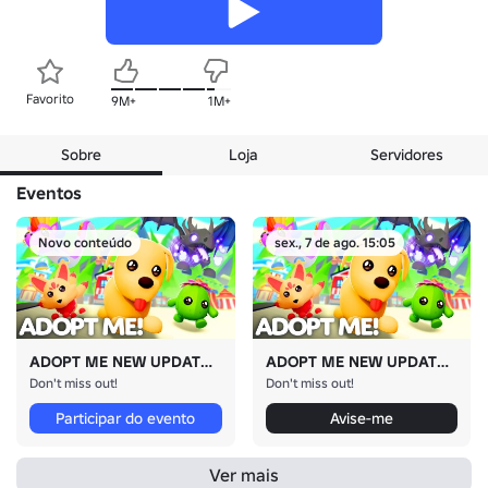
Favorito
9M+
1M+
Sobre
Loja
Servidores
Eventos
Novo conteúdo
sex., 7 de ago. 15:05
ADOPT ME NEW UPDATE!
ADOPT ME NEW UPDATE!
Don't miss out!
Don't miss out!
Participar do evento
Avise-me
Ver mais