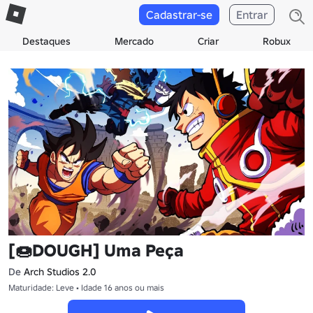
Cadastrar-se
Entrar
Destaques
Mercado
Criar
Robux
[🍩DOUGH] Uma Peça
De
Arch Studios 2.0
Maturidade: Leve • Idade 16 anos ou mais