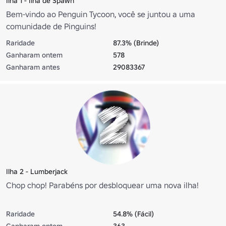
Ilha 1 - Ilha de Spawn
Bem-vindo ao Penguin Tycoon, você se juntou a uma
comunidade de Pinguins!
Raridade
87.3% (Brinde)
Ganharam ontem
578
Ganharam antes
29083367
Ilha 2 - Lumberjack
Chop chop! Parabéns por desbloquear uma nova ilha!
Raridade
54.8% (Fácil)
Ganharam ontem
363