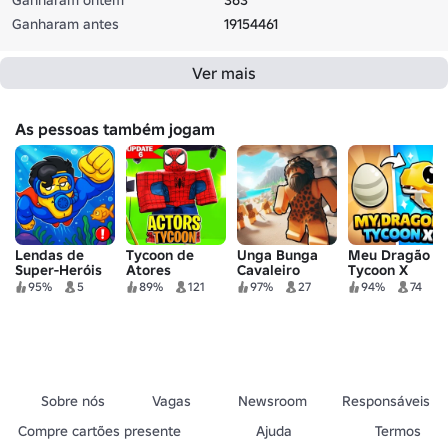
Ganharam antes
19154461
Ver mais
As pessoas também jogam
Lendas de
Tycoon de
Unga Bunga
Meu Dragão
Super-Heróis
Atores
Cavaleiro
Tycoon X
Tycoon
95%
5
89%
121
97%
27
94%
74
Sobre nós
Vagas
Newsroom
Responsáveis
Compre cartões presente
Ajuda
Termos