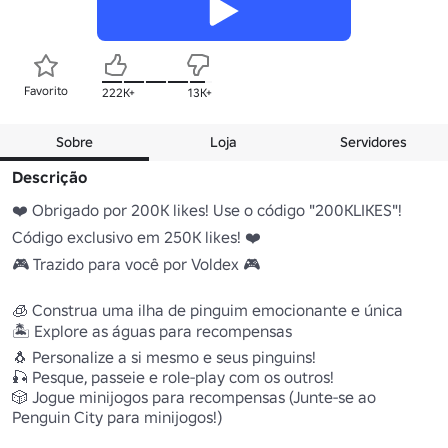
Favorito
222K+
13K+
Sobre
Loja
Servidores
Descrição
❤️ Obrigado por 200K likes! Use o código "200KLIKES"! 
Código exclusivo em 250K likes! ❤️

🎮 Trazido para você por Voldex 🎮

🧊 Construa uma ilha de pinguim emocionante e única

🏝️ Explore as águas para recompensas

🐧 Personalize a si mesmo e seus pinguins!

🎣 Pesque, passeie e role-play com os outros!

🎲 Jogue minijogos para recompensas (Junte-se ao 
Penguin City para minijogos!)
