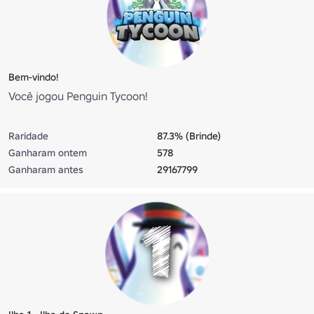
Bem-vindo!
Você jogou Penguin Tycoon!
Raridade
87.3% (Brinde)
Ganharam ontem
578
Ganharam antes
29167799