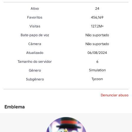
Ativo
24
Favoritos
456,169
Visitas
127.2M+
Bate-papo de voz
Não suportado
Câmera
Não suportado
Atualizado
06/08/2024
Tamanho do servidor
6
Simulation
Gênero
Tycoon
Subgênero
Denunciar abuso
Emblema