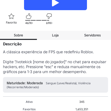
Favorito
467K+
69K+
Sobre
Loja
Servidores
Descrição
A clássica experiência de FPS que redefiniu Roblox.

Digite "/votekick [nome do jogador]" no chat para expulsar 
hackers, etc. Pressione "esc" e reduza manualmente os 
gráficos para 1-3 para um melhor desempenho.
Maturidade: Moderada
Sangue (Leve/Realista), Violência
(Recorrente/Moderado)
Ativo
345
Favoritos
1,653,351