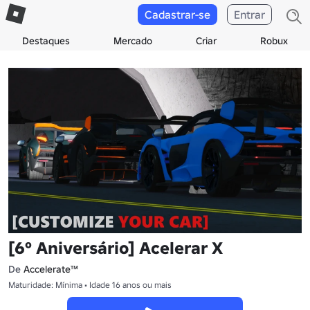
Cadastrar-se
Entrar
Destaques
Mercado
Criar
Robux
[6º Aniversário] Acelerar X
De
Accelerate™
Maturidade: Mínima • Idade 16 anos ou mais