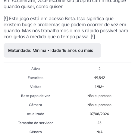
Em Accelerate, você escolhe seu próprio caminho. Jogue 
quando quiser, como quiser.

[!] Este jogo está em acesso Beta. Isso significa que 
existem bugs e problemas que podem ocorrer de vez em 
quando. Mas nós trabalhamos o mais rápido possível para 
corrigi-los à medida que o tempo passa. [!]
Maturidade: Mínima • Idade 16 anos ou mais
Ativo
2
Favoritos
49,542
Visitas
1.9M+
Bate-papo de voz
Não suportado
Câmera
Não suportado
Atualizado
07/08/2026
Tamanho do servidor
25
Gênero
N/A